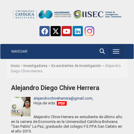
NAVEGAR
Toggle nav
Inicio
>
Investigadores
>
Ex-asistentes de Investigación
> Alejandro
Diego Chive Herrera
Alejandro Diego Chive Herrera
alejandrochiveherrera@gmail.com
,
Hoja de vida:
Alejandro Chive Herrera es estudiante de último año
en la carrera de Economía en la Universidad Católica Boliviana
"San Pablo" La Paz, graduado del colegio F.E.P.P.A San Calixto en
el año 2015.