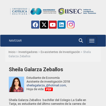
NAVEGAR
Toggle nav
Inicio
>
Investigadores
>
Ex-asistentes de Investigación
> Sheila
Galarza Zeballos
Sheila Galarza Zeballos
Estudiante de Economía
Asistente de investigación 2018
sheilagalarza_@hotmail.com
,
Hoja de vida:
Sheila Galarza Zeballos bachiller del Colegio La Salle en
Tarija, es estudiante del último semestre de la carrera de