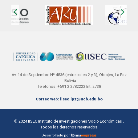
‹
›
Av. 14 de Septiembre Nº 4836 (entre calles 2 y 3), Obrajes, La Paz
- Bolivia
Teléfonos: +591 2 2782222 Int. 2738
Correo web: iisec.lpz@ucb.edu.bo
© 2024
IISEC Instituto de investigaciones Socio Económicas
.
Todos los derechos reservados.
Desarrollado por