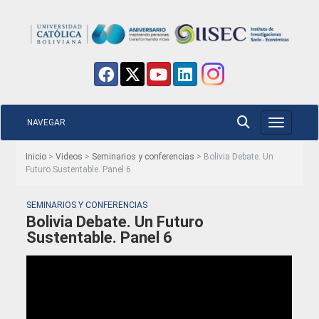
NAVEGAR
Toggle nav
Inicio
>
Videos
>
Seminarios y conferencias
> Bolivia Debate. Un
Futuro Sustentable. Panel 6
SEMINARIOS Y CONFERENCIAS
Bolivia Debate. Un Futuro
Sustentable. Panel 6