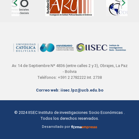
Av. 14 de Septiembre Nº 4836 (entre calles 2 y 3), Obrajes, La Paz
- Bolivia
Teléfonos: +591 2 2782222 Int. 2738
Correo web: iisec.lpz@ucb.edu.bo
© 2024
IISEC Instituto de investigaciones Socio Económicas
.
Todos los derechos reservados.
Desarrollado por