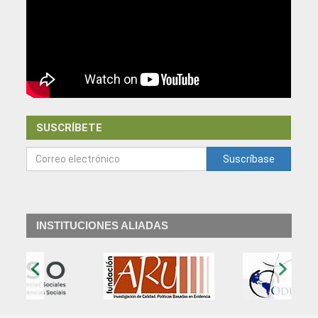
SUSCRÍBETE
Suscríbase
INSTITUCIONES ALIADAS
‹
›