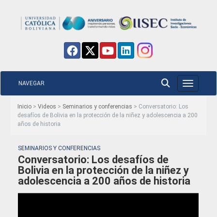
NAVEGAR
Toggle nav
Inicio
>
Videos
>
Seminarios y conferencias
> Conversatorio: Los
desafíos de Bolivia en la protección de la niñez y adolescencia a 200
años de historia
SEMINARIOS Y CONFERENCIAS
Conversatorio: Los desafíos de
Bolivia en la protección de la niñez y
adolescencia a 200 años de historia