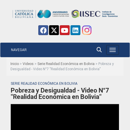
NAVEGAR
Toggle nav
Inicio
>
Videos
>
Serie Realidad Económica en Bolivia
> Pobreza y
Desigualdad - Video N°7 "Realidad Económica en Bolivia"
SERIE REALIDAD ECONÓMICA EN BOLIVIA
Pobreza y Desigualdad - Video N°7
"Realidad Económica en Bolivia"