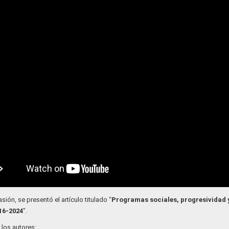
sión, se presentó el artículo titulado “
Programas sociales, progresividad 
016-2024
”.
 los autores: