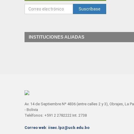
Suscríbase
INSTITUCIONES ALIADAS
Av. 14 de Septiembre Nº 4836 (entre calles 2 y 3), Obrajes, La P
- Bolivia
Teléfonos: +591 2 2782222 Int. 2738
Correo web: iisec.lpz@ucb.edu.bo