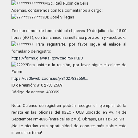
MSc. Raúl Rubín de Celis
Además, contaremos con los comentarios a cargo:
Dr. José Villegas
Te esperamos de forma virtual el jueves 10 de julio a las 15:00
horas (BOT), con transmisión simultánea por Zoom y Facebook.
Para registrarte, por favor sigue el enlace al
formulario de registro:
https://forms.gle/vKa1gxWcaqP5R1KB8
Para unirte a la reunión, por favor sigue el enlace de
Zoom:
https://us06web.zoom.us/j/81027832569...
ID de reunión: 810 2783 2569
Código de acceso: 489399
Nota: Quienes se registren podrán recoger un ejemplar de la
revista en las oficinas del IISEC - UCB ubicado en Av. 14 de
Septiembre Nº 4836 (entre calles 2 y 3), Obrajes, La Paz - Bolivia.
¡No te pierdas esta oportunidad de conocer más sobre este
interesante tema!