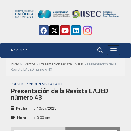
NAVEGAR
Toggle nav
Inicio
>
Eventos
>
Presentación revista LAJED
> Presentación de la
Revista LAJED número 43
PRESENTACIÓN REVISTA LAJED
Presentación de la Revista LAJED
número 43
Fecha
:
10/07/2025
Hora
:
3:00 pm