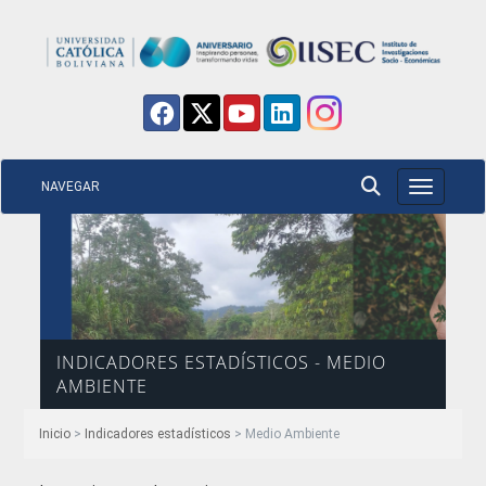
NAVEGAR
Toggle nav
INDICADORES ESTADÍSTICOS - MEDIO
AMBIENTE
Inicio
>
Indicadores estadísticos
> Medio Ambiente