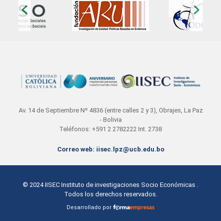
‹
›
Av. 14 de Septiembre Nº 4836 (entre calles 2 y 3), Obrajes, La Paz
- Bolivia
Teléfonos: +591 2 2782222 Int. 2738
Correo web: iisec.lpz@ucb.edu.bo
© 2024
IISEC Instituto de investigaciones Socio Económicas
.
Todos los derechos reservados.
Desarrollado por