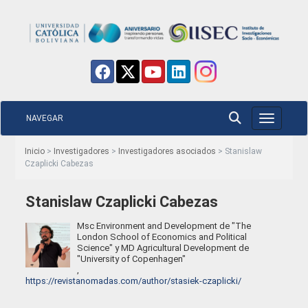
NAVEGAR
Toggle nav
Inicio
>
Investigadores
>
Investigadores asociados
> Stanislaw
Czaplicki Cabezas
Stanislaw Czaplicki Cabezas
Msc Environment and Development de "The
London School of Economics and Political
Science" y MD Agricultural Development de
"University of Copenhagen"
,
https://revistanomadas.com/author/stasiek-czaplicki/